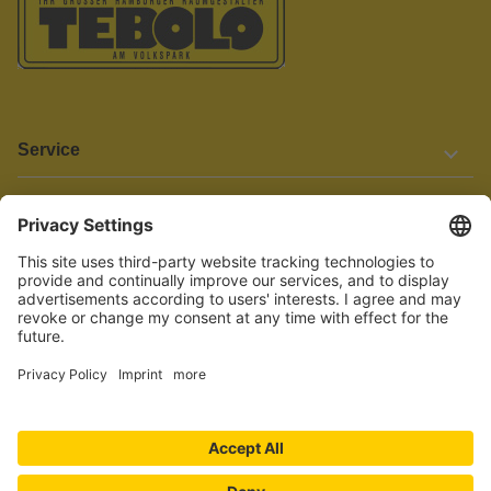
Service
Informationen
Barrierefreiheit
Wir bemühen uns, unsere Website barrierefrei zu gestalten.
Einige Inhalte und Funktionen sind derzeit jedoch noch nicht
vollständig zugänglich. Wenn Sie auf Barrieren stoßen oder Hilfe
benötigen, kontaktieren Sie uns bitte unter service[at]knutzen.de.
Vertrag widerrufen
© 2026 TEBOLO