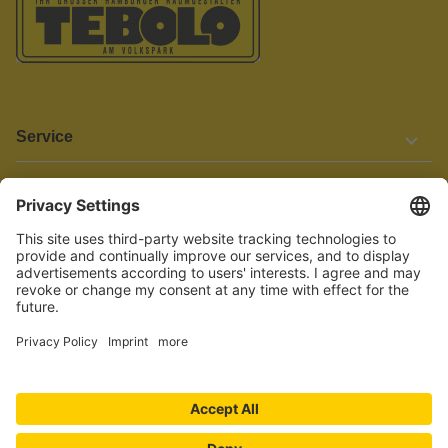
Service
Informationen
Barrierefreiheit
Wir bemühen uns, unsere Website barrierefrei zu gestalten.
Einige Inhalte und Funktionen sind derzeit jedoch noch nicht
vollständig zugänglich. Wenn Sie auf Barrieren stoßen oder Hilfe
benötigen, kontaktieren Sie uns bitte unter service[at]knutzen.de.
Vertrag widerrufen
© 2026 TEBOLO