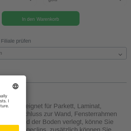
In den
Warenkorb
 Filiale prüfen
n
d ist geeignet für Parkett, Laminat,
 Bodenabschluss zur Wand, Fensterrahmen
n sind und der Boden verlegt, könne Sie
ie Montageclips, zusätzlich können Sie