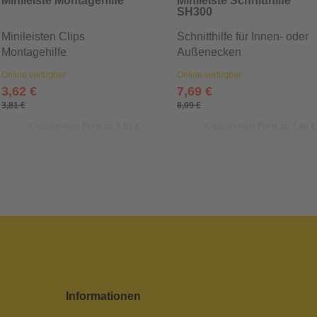
Minileiste Montagehilfe
Minileiste Schnitthilfe
SH300
Minileisten Clips
Schnitthilfe für Innen- oder
Montagehilfe
Außenecken
Online verfügbar
Online verfügbar
3,62 €
7,69 €
3,81 €
8,09 €
Knutzen-Plus Preis ab 3,51 €
Knutzen-Plus Preis ab 7,46 €
Informationen