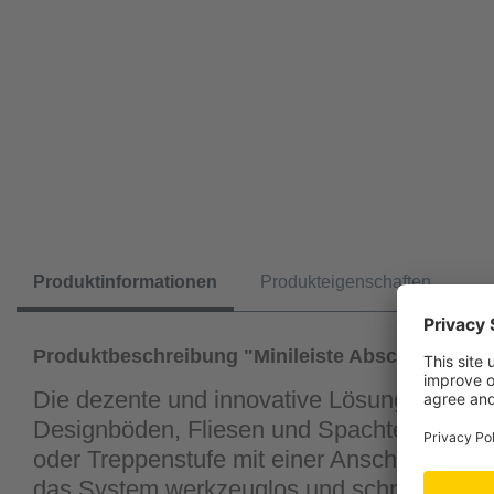
Produktinformationen
Produkteigenschaften
Produktbeschreibung "Minileiste Abschlussprofi
Die dezente und innovative Lösung für eine
Designböden, Fliesen und Spachtelboden 
oder Treppenstufe mit einer Anschlussfuge
das System werkzeuglos und schnell montie