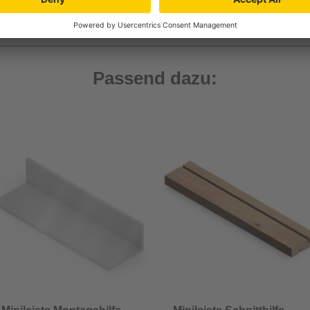
gehilfe MH100 und der Schnitthilfe SH300.
Passend dazu: