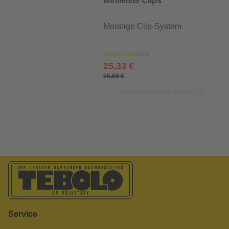
Minileiste Clips
Montage Clip-System
Online verfügbar
25,33 €
26,66 €
Knutzen-Plus Preis ab 24,57 €
Service