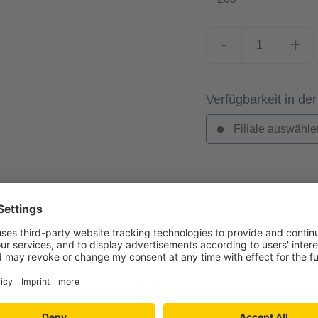
-
+
Verfügbarkeit in der
Filiale auswähle
l AL 16X5"
n Abschluss. Das Abschlussprofil AL16X5 in Gol
mit einer Bodenstärke ab 5 mm. Ein dezenter
 von 5 bis 13 mm. Sobald Ihre Wände gestriche
ren. Für die einfache Montage benötigen Sie d