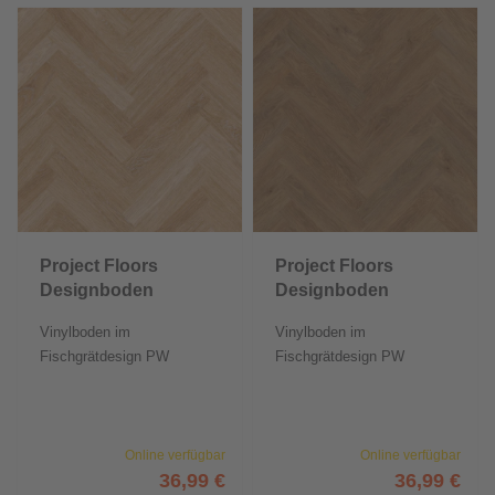
Project Floors
Project Floors
Designboden
Designboden
floors@home/30
floors@home/30
Vinylboden im
Vinylboden im
Fischgrätdesign PW
Fischgrätdesign PW
1633/HB30
3066/HB30
Online verfügbar
Online verfügbar
36,99 €
36,99 €