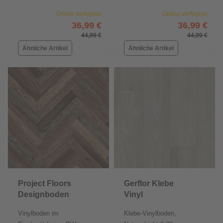
Online verfügbar
Online verfügbar
36,99 €
36,99 €
44,99 €
44,99 €
Ähnliche Artikel
Ähnliche Artikel
Project Floors
Gerflor Klebe
Designboden
Vinyl
floors@home/30
GlueDown 30
Vinylboden im
Klebe-Vinylboden,