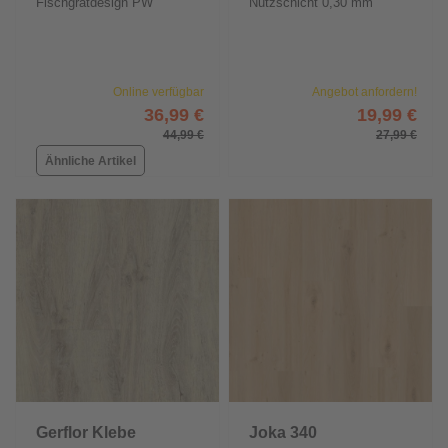
Fischgrätdesign PW
Nutzschicht 0,30 mm
1265/HB30
Online verfügbar
Angebot anfordern!
36,99 €
19,99 €
44,99 €
27,99 €
Ähnliche Artikel
Gerflor Klebe
Joka 340