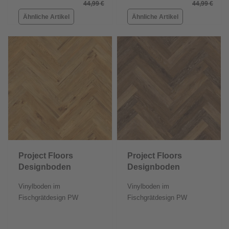
44,99 €
44,99 €
Ähnliche Artikel
Ähnliche Artikel
Project Floors
Project Floors
Designboden
Designboden
floors@home/30
floors@home/30
Vinylboden im
Vinylboden im
Fischgrätdesign PW
Fischgrätdesign PW
3840/HB30
1261/HB30