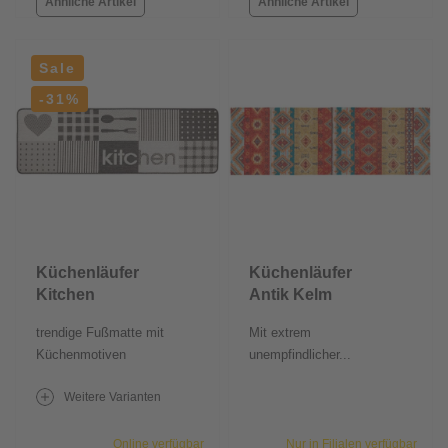
Ähnliche Artikel
Ähnliche Artikel
Sale
-31%
Küchenläufer
Küchenläufer
Kitchen
Antik Kelm
Antrazit
trendige Fußmatte mit
Mit extrem
Küchenmotiven
unempfindlicher...
Weitere Varianten
Online verfügbar
Nur in Filialen verfügbar