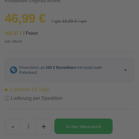
Korkparkett Originals Accent
46,99 €
/ qm
49,99 € / qm
100,37 €
/ Paket
inkl. MwSt.
Lieferzeit 14 Tage
ⓘ Lieferung per Spedition
-
+
In den
Warenkorb