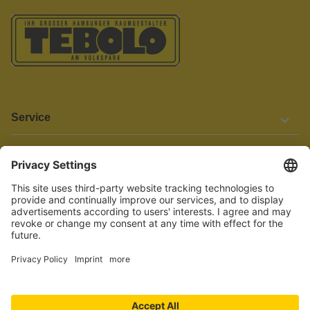
Service
Informationen
Barrierefreiheit
Wir bemühen uns, unsere Website barrierefrei zu gestalten.
Einige Inhalte und Funktionen sind derzeit jedoch noch nicht
vollständig zugänglich. Wenn Sie auf Barrieren stoßen oder Hilfe
benötigen, kontaktieren Sie uns bitte unter service[at]knutzen.de.
Vertrag widerrufen
© 2026 TEBOLO