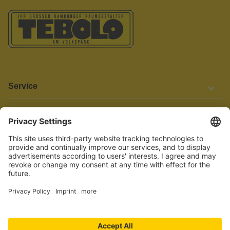
Service
Informationen
Barrierefreiheit
Wir bemühen uns, unsere Website barrierefrei zu gestalten.
Einige Inhalte und Funktionen sind derzeit jedoch noch nicht
vollständig zugänglich. Wenn Sie auf Barrieren stoßen oder Hilfe
benötigen, kontaktieren Sie uns bitte unter service[at]knutzen.de.
Vertrag widerrufen
© 2026 TEBOLO