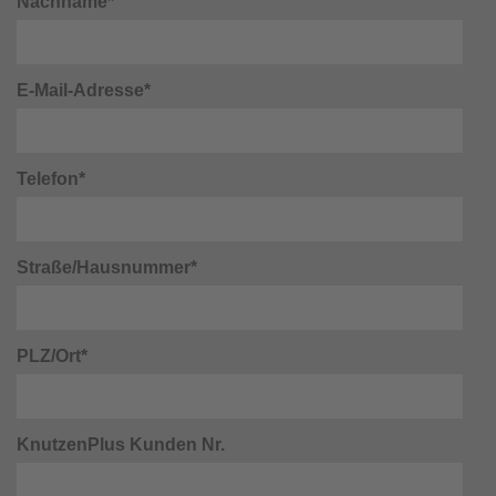
Nachname*
E-Mail-Adresse*
Telefon*
Straße/Hausnummer*
PLZ/Ort*
KnutzenPlus Kunden Nr.