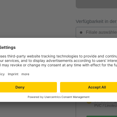
Verfügbarkeit in der
Filiale auswähle
Jetzt Ihr per
Verlegung und
Niedersachs
Angebot wird k
unverbindlich
Mengenrabatt
Bei Lieferun
PVC / Linole