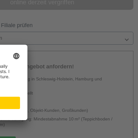
online derzeit vergriffen
 Filiale prüfen
n
sönliches Angebot anfordern!
 Dienstleistung in Schleswig-Holstein, Hamburg und
en
urzfristig erstellt
 & kostenlos
 möglich (B2B, Objekt-Kunden, Großkunden)
g ohne Verlegung: Mindestabnahme 10 m² (Teppichboden /
um)