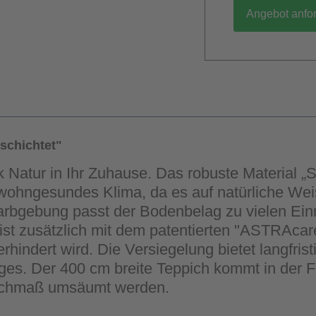
Angebot anfo
schichtet"
k Natur in Ihr Zuhause. Das robuste Material „
in wohngesundes Klima, da es auf natürliche We
rbgebung passt der Bodenbelag zu vielen Einric
st zusätzlich mit dem patentierten "ASTRAcar
hindert wird. Die Versiegelung bietet langfrist
s. Der 400 cm breite Teppich kommt in der Far
nschmaß umsäumt werden.