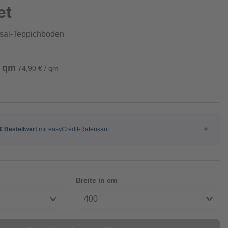
et
isal-Teppichboden
/ qm
74,90 € / qm
Breite in cm
400