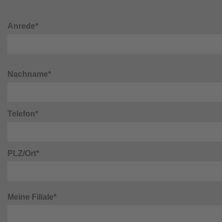
Anrede*
Nachname*
Telefon*
PLZ/Ort*
Meine Filiale*