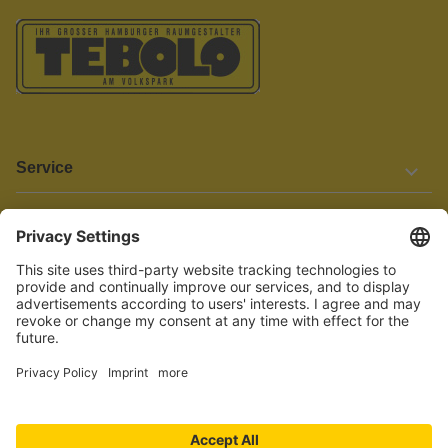
Service
Informationen
Barrierefreiheit
Wir bemühen uns, unsere Website barrierefrei zu gestalten.
Einige Inhalte und Funktionen sind derzeit jedoch noch nicht
vollständig zugänglich. Wenn Sie auf Barrieren stoßen oder Hilfe
benötigen, kontaktieren Sie uns bitte unter service[at]knutzen.de.
Vertrag widerrufen
© 2026 TEBOLO