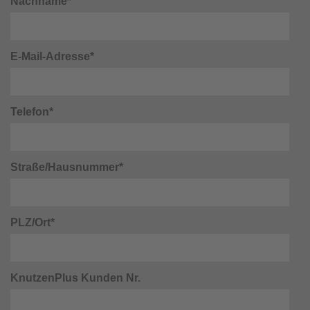
Nachname*
E-Mail-Adresse*
Telefon*
Straße/Hausnummer*
PLZ/Ort*
KnutzenPlus Kunden Nr.