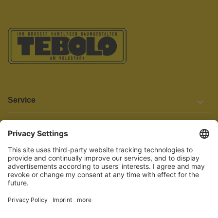
Service
Informationen
Barrierefreiheit
Wir bemühen uns, unsere Website barrierefrei zu gestalten.
Einige Inhalte und Funktionen sind derzeit jedoch noch nicht
vollständig zugänglich. Wenn Sie auf Barrieren stoßen oder Hilfe
benötigen, kontaktieren Sie uns bitte unter service[at]knutzen.de.
Vertrag widerrufen