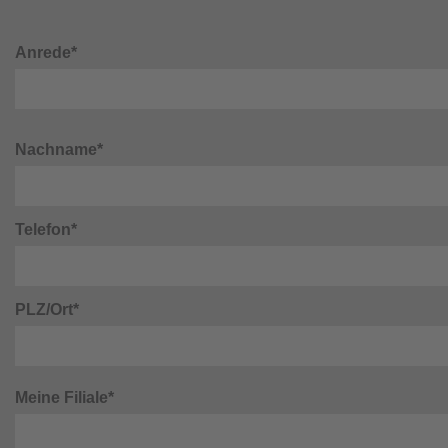
Anrede*
Nachname*
Telefon*
PLZ/Ort*
Meine Filiale*