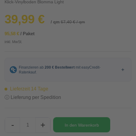
Klick-Vinylboden Blomma Light
39,99 €
/ qm
67,40 € / qm
95,58 €
/ Paket
inkl. MwSt.
Lieferzeit 14 Tage
ⓘ Lieferung per Spedition
-
+
In den
Warenkorb