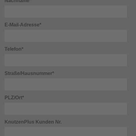
Nachname*
E-Mail-Adresse*
Telefon*
Straße/Hausnummer*
PLZ/Ort*
KnutzenPlus Kunden Nr.