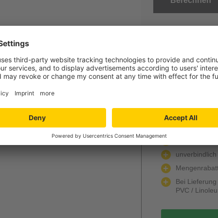
Berechnen
gra
Jetzt Ihr per
Verlegung und
Niedersachs
Angebot wird k
unverbindlich
Mengenrabatt
Bei Lieferun
PVC / Linole