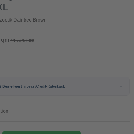
XL
zoptik Daintree Brown
/ qm
44,70 € / qm
tion