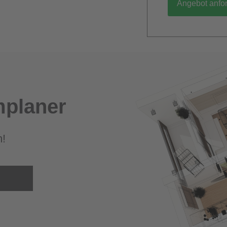
Angebot anfo
planer
m!