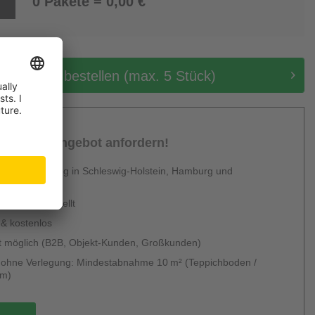
0 Pakete = 0,00 €
tis Muster bestellen (max. 5 Stück)
sönliches Angebot anfordern!
 Dienstleistung in Schleswig-Holstein, Hamburg und
en
urzfristig erstellt
 & kostenlos
 möglich (B2B, Objekt-Kunden, Großkunden)
g ohne Verlegung: Mindestabnahme 10 m² (Teppichboden /
um)