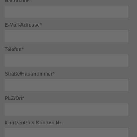
Nachname*
E-Mail-Adresse*
Telefon*
Straße/Hausnummer*
PLZ/Ort*
KnutzenPlus Kunden Nr.