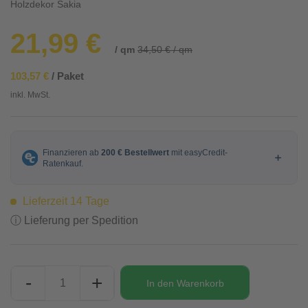
Holzdekor Sakia
21,99 €
/ qm
34,50 € / qm
103,57 €
/ Paket
inkl. MwSt.
Lieferzeit 14 Tage
ⓘ Lieferung per Spedition
-
+
In den
Warenkorb