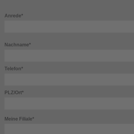
Anrede*
Nachname*
Telefon*
PLZ/Ort*
Meine Filiale*