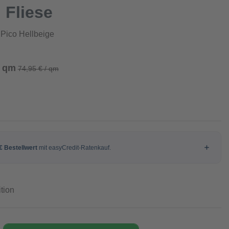
 Fliese
 Pico Hellbeige
/ qm
74,95 € / qm
tion