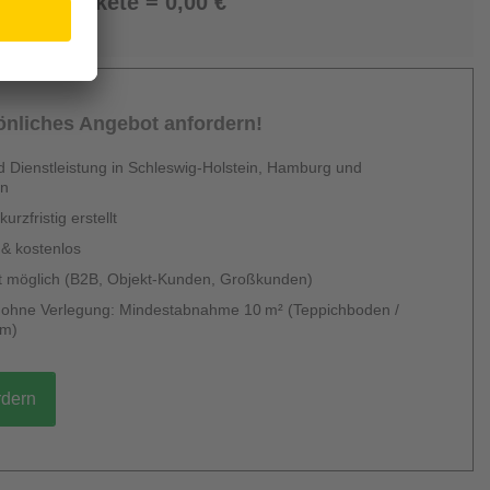
0 Pakete = 0,00 €
sönliches Angebot anfordern!
 Dienstleistung in Schleswig-Holstein, Hamburg und
en
urzfristig erstellt
 & kostenlos
 möglich (B2B, Objekt-Kunden, Großkunden)
g ohne Verlegung: Mindestabnahme 10 m² (Teppichboden /
um)
rdern