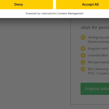
Berechnen
Jetzt Ihr per
Verlegung und
Niedersachs
Angebot wird k
unverbindlich
Mengenrabatt
Bei Lieferun
PVC / Linole
Angebot anfo