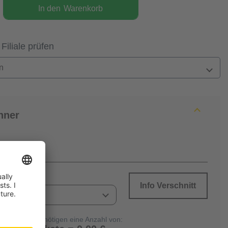
In den
Warenkorb
 Filiale prüfen
n
hner
Info Verschnitt
Sie benötigen eine Anzahl von: