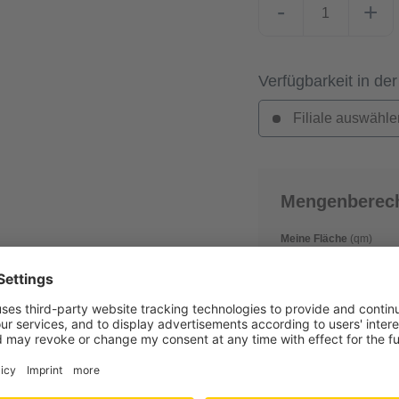
-
+
Verfügbarkeit in der
Filiale auswähle
Mengenberec
Meine Fläche
(qm)
Verschnitt
(in %)
0