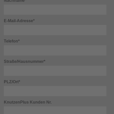
Nachname*
E-Mail-Adresse*
Telefon*
Straße/Hausnummer*
PLZ/Ort*
KnutzenPlus Kunden Nr.