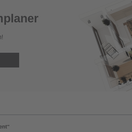
planer
m!
ent"