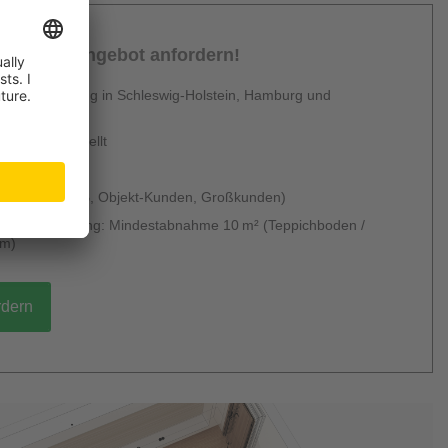
sönliches Angebot anfordern!
 Dienstleistung in Schleswig-Holstein, Hamburg und
en
urzfristig erstellt
 & kostenlos
 möglich (B2B, Objekt-Kunden, Großkunden)
g ohne Verlegung: Mindestabnahme 10 m² (Teppichboden /
um)
rdern