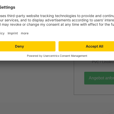
Jetzt Ihr per
Verlegung und
Niedersachs
Angebot wird k
unverbindlich
Mengenrabatt
Bei Lieferun
PVC / Linole
Angebot anfo