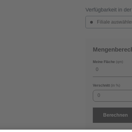
Verfügbarkeit in der
Filiale auswähle
Mengenberec
Meine Fläche
(qm)
Verschnitt
(in %)
0
Berechnen