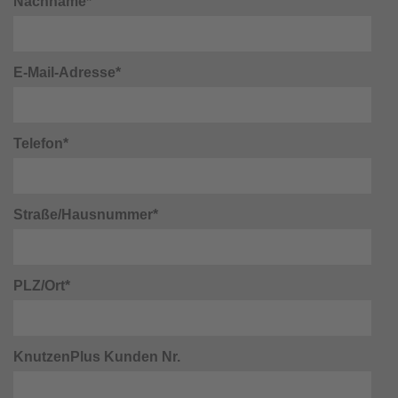
Nachname*
E-Mail-Adresse*
Telefon*
Straße/Hausnummer*
PLZ/Ort*
KnutzenPlus Kunden Nr.