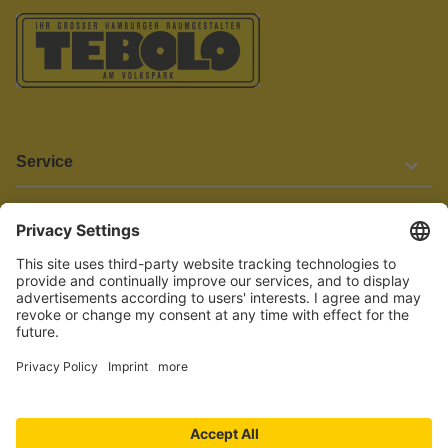
Service
Informationen
Barrierefreiheit
Wir bemühen uns, unsere Website barrierefrei zu gestalten.
Einige Inhalte und Funktionen sind derzeit jedoch noch nicht
vollständig zugänglich. Wenn Sie auf Barrieren stoßen oder Hilfe
benötigen, kontaktieren Sie uns bitte unter service[at]knutzen.de.
Vertrag widerrufen
© 2026 TEBOLO