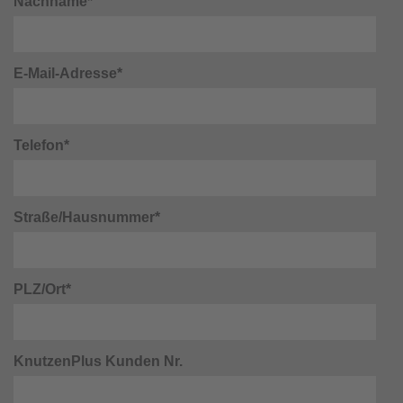
Nachname*
E-Mail-Adresse*
Telefon*
Straße/Hausnummer*
PLZ/Ort*
KnutzenPlus Kunden Nr.