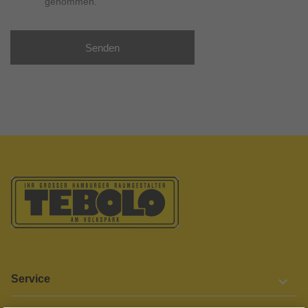
genommen.
Senden
Service