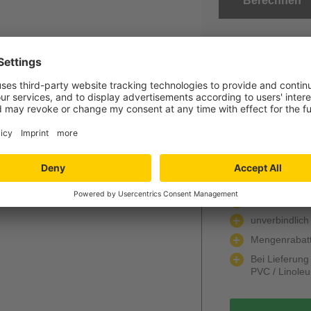
Berechnen
gra
Jetzt Ihr per
Verlegung und
Niedersachs
Angebot wird k
unverbindlich
Mengenrabatt
Bei Lieferun
PVC / Linole