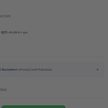
Accent
/ qm
49,99 € / qm
tion