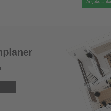
Angebot anfo
planer
m!