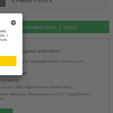
0 Pakete = 0,00 €
tis Muster bestellen (max. 5 Stück)
sönliches Angebot anfordern!
 Dienstleistung in Schleswig-Holstein, Hamburg und
en
urzfristig erstellt
 & kostenlos
 möglich (B2B, Objekt-Kunden, Großkunden)
g ohne Verlegung: Mindestabnahme 10 m² (Teppichboden /
um)