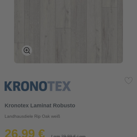
Kronotex Laminat Robusto
Landhausdiele Rip Oak weiß
26,99 €
/ qm
29,99 € / qm