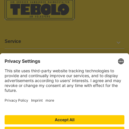
Service
Informationen
Barrierefreiheit
Wir bemühen uns, unsere Website barrierefrei zu gestalten.
Einige Inhalte und Funktionen sind derzeit jedoch noch nicht
vollständig zugänglich. Wenn Sie auf Barrieren stoßen oder Hilfe
benötigen, kontaktieren Sie uns bitte unter service[at]knutzen.de.
Vertrag widerrufen
© 2026 TEBOLO