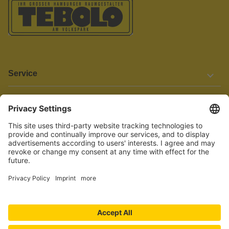
Service
Informationen
Barrierefreiheit
Wir bemühen uns, unsere Website barrierefrei zu gestalten.
Einige Inhalte und Funktionen sind derzeit jedoch noch nicht
vollständig zugänglich. Wenn Sie auf Barrieren stoßen oder Hilfe
benötigen, kontaktieren Sie uns bitte unter service[at]knutzen.de.
Vertrag widerrufen
© 2026 TEBOLO