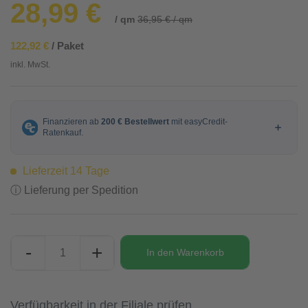
28,99 €
/ qm
36,95 € / qm
122,92 €
/ Paket
inkl. MwSt.
Lieferzeit 14 Tage
ⓘ Lieferung per Spedition
-
+
In den
Warenkorb
Verfügbarkeit in der Filiale prüfen