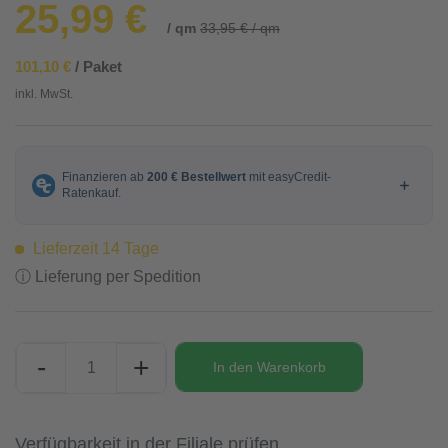
25,99 €
/ qm
33,95 € / qm
101,10 €
/ Paket
inkl. MwSt.
Lieferzeit 14 Tage
ⓘ Lieferung per Spedition
-
+
In den
Warenkorb
Verfügbarkeit in der Filiale prüfen