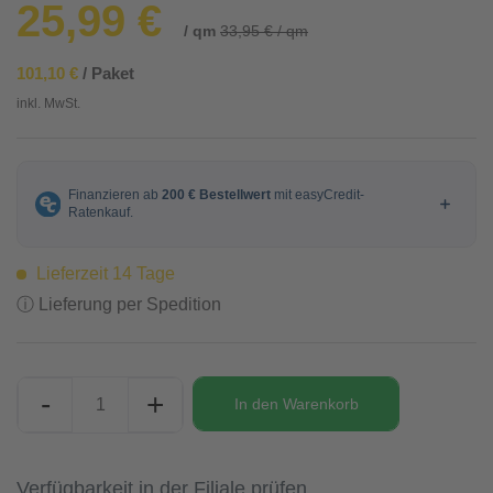
25,99 €
/ qm
33,95 € / qm
101,10 €
/ Paket
inkl. MwSt.
Lieferzeit 14 Tage
ⓘ Lieferung per Spedition
-
+
In den
Warenkorb
Verfügbarkeit in der Filiale prüfen