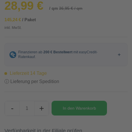
28,99 €
/ qm
36,95 € / qm
145,24 €
/ Paket
inkl. MwSt.
Lieferzeit 14 Tage
ⓘ Lieferung per Spedition
-
+
In den
Warenkorb
Verfügbarkeit in der Filiale prüfen