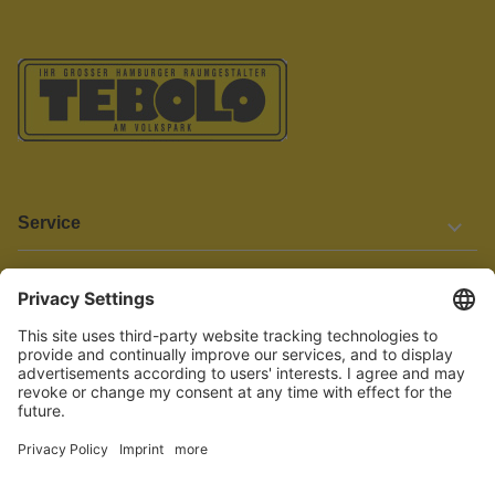
Service
Informationen
Barrierefreiheit
Wir bemühen uns, unsere Website barrierefrei zu gestalten.
Einige Inhalte und Funktionen sind derzeit jedoch noch nicht
vollständig zugänglich. Wenn Sie auf Barrieren stoßen oder Hilfe
benötigen, kontaktieren Sie uns bitte unter service[at]knutzen.de.
Vertrag widerrufen