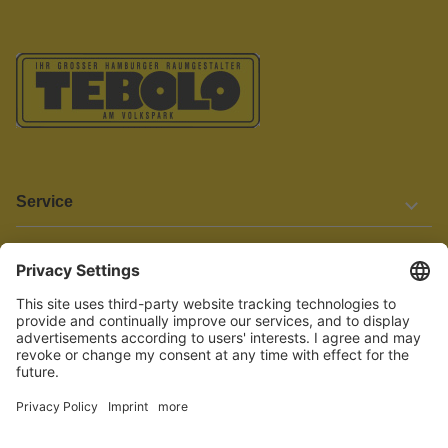
Service
Informationen
Barrierefreiheit
Wir bemühen uns, unsere Website barrierefrei zu gestalten.
Einige Inhalte und Funktionen sind derzeit jedoch noch nicht
vollständig zugänglich. Wenn Sie auf Barrieren stoßen oder Hilfe
benötigen, kontaktieren Sie uns bitte unter service[at]knutzen.de.
Vertrag widerrufen