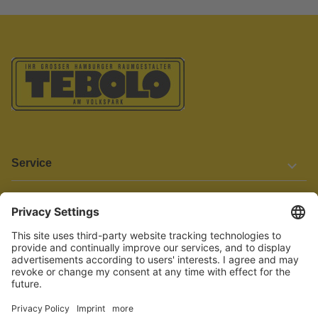
Service
Informationen
Barrierefreiheit
Wir bemühen uns, unsere Website barrierefrei zu gestalten.
Einige Inhalte und Funktionen sind derzeit jedoch noch nicht
vollständig zugänglich. Wenn Sie auf Barrieren stoßen oder Hilfe
benötigen, kontaktieren Sie uns bitte unter service[at]knutzen.de.
Vertrag widerrufen