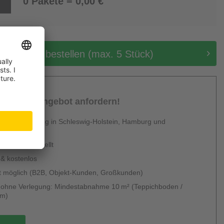
0 Pakete = 0,00 €
tis Muster bestellen (max. 5 Stück)
sönliches Angebot anfordern!
 Dienstleistung in Schleswig-Holstein, Hamburg und
en
urzfristig erstellt
 & kostenlos
 möglich (B2B, Objekt-Kunden, Großkunden)
g ohne Verlegung: Mindestabnahme 10 m² (Teppichboden /
um)