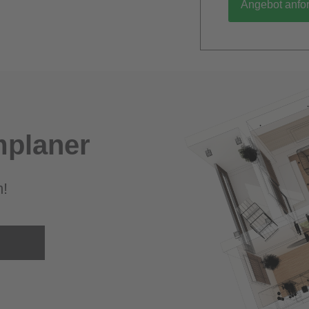
Angebot anfo
planer
m!