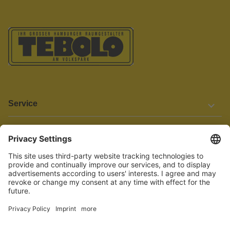
Service
Informationen
Barrierefreiheit
Wir bemühen uns, unsere Website barrierefrei zu gestalten.
Einige Inhalte und Funktionen sind derzeit jedoch noch nicht
vollständig zugänglich. Wenn Sie auf Barrieren stoßen oder Hilfe
benötigen, kontaktieren Sie uns bitte unter service[at]knutzen.de.
Vertrag widerrufen