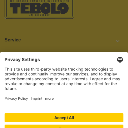
Service
Informationen
Barrierefreiheit
Wir bemühen uns, unsere Website barrierefrei zu gestalten.
Einige Inhalte und Funktionen sind derzeit jedoch noch nicht
vollständig zugänglich. Wenn Sie auf Barrieren stoßen oder Hilfe
benötigen, kontaktieren Sie uns bitte unter service[at]knutzen.de.
Vertrag widerrufen
© 2026 TEBOLO