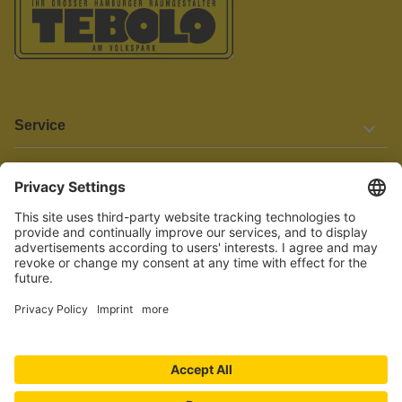
Service
Informationen
Barrierefreiheit
Wir bemühen uns, unsere Website barrierefrei zu gestalten.
Einige Inhalte und Funktionen sind derzeit jedoch noch nicht
vollständig zugänglich. Wenn Sie auf Barrieren stoßen oder Hilfe
benötigen, kontaktieren Sie uns bitte unter service[at]knutzen.de.
Vertrag widerrufen
© 2026 TEBOLO