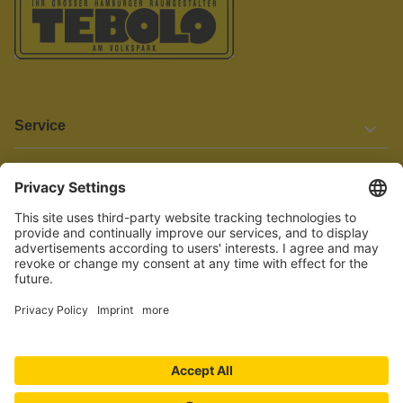
Service
Informationen
Barrierefreiheit
Wir bemühen uns, unsere Website barrierefrei zu gestalten.
Einige Inhalte und Funktionen sind derzeit jedoch noch nicht
vollständig zugänglich. Wenn Sie auf Barrieren stoßen oder Hilfe
benötigen, kontaktieren Sie uns bitte unter service[at]knutzen.de.
Vertrag widerrufen
© 2026 TEBOLO