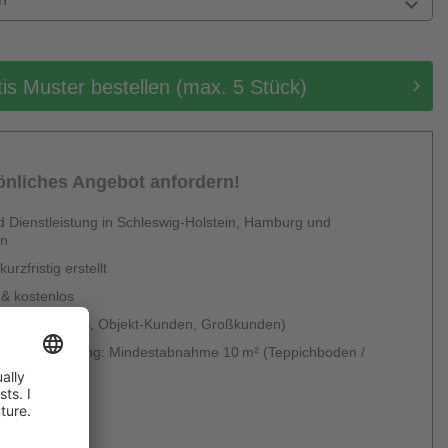
tis Muster bestellen (max. 5 Stück)
sönliches Angebot anfordern!
 Dienstleistung in Schleswig-Holstein, Hamburg und
en
urzfristig erstellt
 & kostenlos
 möglich (B2B, Objekt-Kunden, Großkunden)
g ohne Verlegung: Mindestabnahme 10 m² (Teppichboden /
um)
rdern