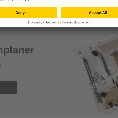
planer
m!