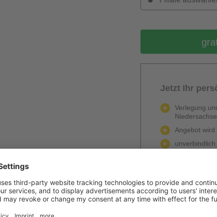
gra
Jetzt Ihr per
Verlegung und
Niedersachs
Angebot wird k
unverbindlich
Mengenrabatt
Bei Lieferun
PVC / Linole
Angebot anfo