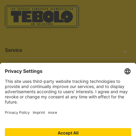
Service
Informationen
Barrierefreiheit
Wir bemühen uns, unsere Website barrierefrei zu gestalten.
Einige Inhalte und Funktionen sind derzeit jedoch noch nicht
vollständig zugänglich. Wenn Sie auf Barrieren stoßen oder Hilfe
benötigen, kontaktieren Sie uns bitte unter service[at]knutzen.de.
Vertrag widerrufen
© 2026 TEBOLO