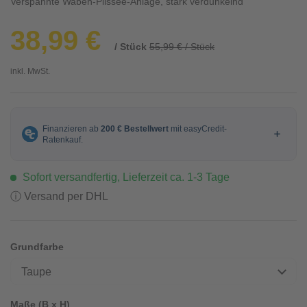
Verspannte Waben-Plissee-Anlage, stark verdunkelnd
38,99 €
/ Stück
55,99 € / Stück
inkl. MwSt.
Sofort versandfertig, Lieferzeit ca. 1-3 Tage
ⓘ Versand per DHL
Grundfarbe
Taupe
Maße (B x H)