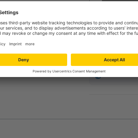
23,99 €
ab
inkl. MwSt.