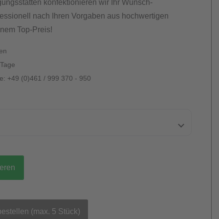
gungsstätten konfektionieren wir Ihr Wunsch-
essionell nach Ihren Vorgaben aus hochwertigen
inem Top-Preis!
ten
 Tage
: +49 (0)461 / 999 370 - 950
ieren
bestellen (max. 5 Stück)