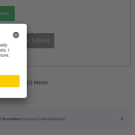
ieren
bestellen (max. 5 Stück)
/ Laufende(r) Meter