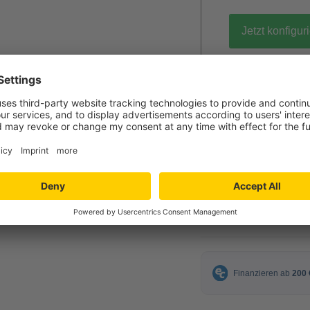
Jetzt konfigur
gratis Muster 
12,99 €
ab
inkl. MwSt.