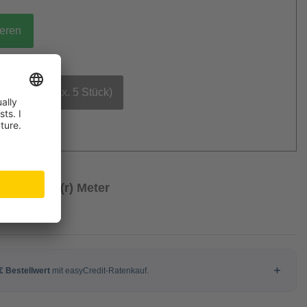
ieren
bestellen (max. 5 Stück)
/ Laufende(r) Meter