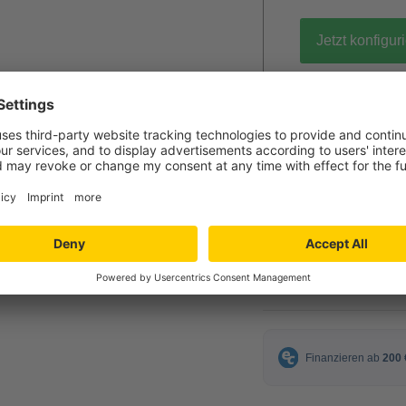
Jetzt konfigur
gratis Muster 
12,99 €
ab
inkl. MwSt.