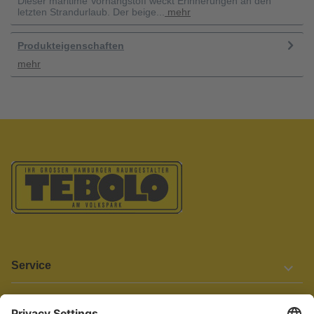
Dieser maritime Vorhangstoff weckt Erinnerungen an den
letzten Strandurlaub. Der beige...
mehr
Produkteigenschaften
mehr
Service
Informationen