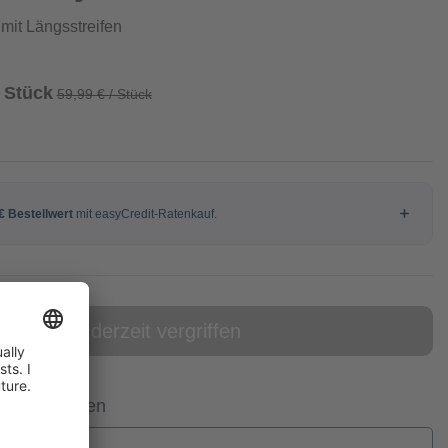
mit Längsstreifen
/ Stück
59,99 € / Stück
online derzeit vergriffen
 Filiale prüfen
n