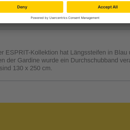
"
ESPRIT-Kollektion hat Längssteifen in Blau u
n der Gardine wurde ein Durchschubband verar
ind 130 x 250 cm.