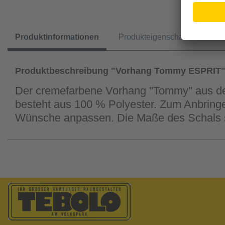
Produktinformationen
Produkteigenschaften
Produktbeschreibung "Vorhang Tommy ESPRIT
Der cremefarbene Vorhang "Tommy" aus der 
besteht aus 100 % Polyester. Zum Anbringe
Wünsche anpassen. Die Maße des Schals s