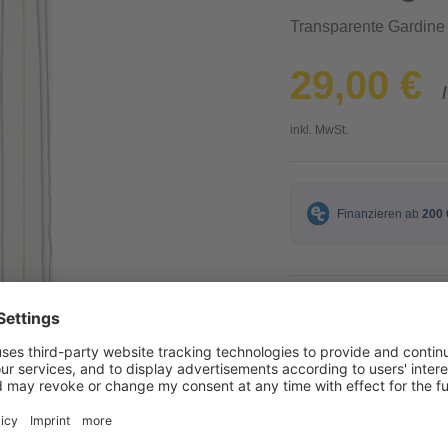
Transparente Gardine 
29,00 €
inkl. MwSt.
Verfügbarkeit in der
Filiale auswähle